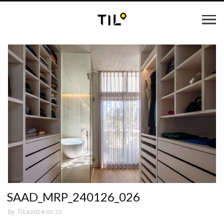
SAAD_MRP_240126_026
2024-03-22
by
TILe