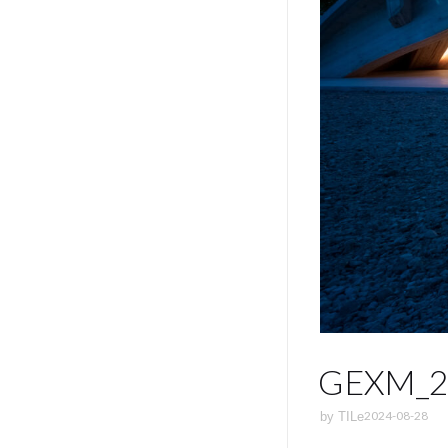
GEXM_2
2024-08-28
by
TILe