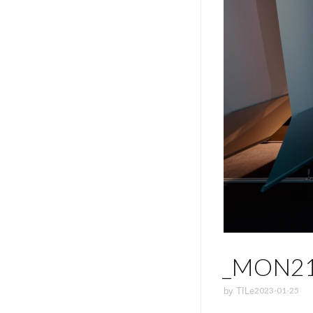
_MON21
2023-01-25
by
TILe